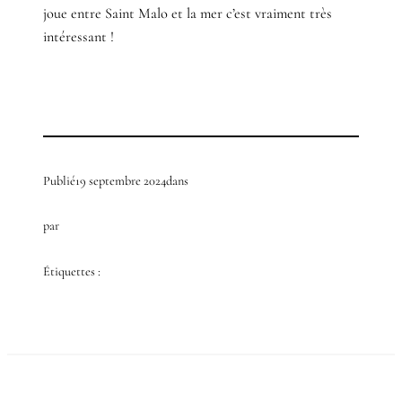
joue entre Saint Malo et la mer c’est vraiment très
intéressant !
Publié
19 septembre 2024
dans
par
Étiquettes :